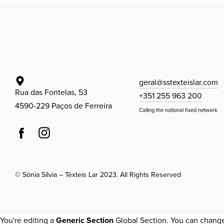
geral@sstexteislar.com
Rua das Fontelas, 53
+351 255 963 200
4590-229 Paços de Ferreira
Calling the national fixed network
© Sónia Sílvia – Têxteis Lar 2023. All Rights Reserved
You're editing a
Generic Section
Global Section. You can change