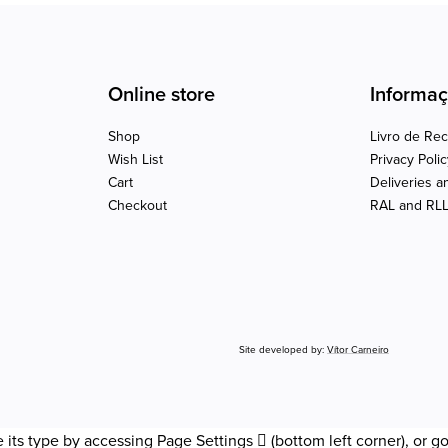
Online store
Informa
Shop
Livro de Re
Wish List
Privacy Poli
Cart
Deliveries a
Checkout
RAL and RL
Site developed by:
Vítor Carneiro
 its type by accessing
Page Settings
(bottom left corner), or g