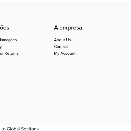
ções
A empresa
clamações
About Us
cy
Contact
nd Returns
My Account
L
o to
Global Sections
.