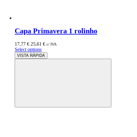
Capa Primavera 1 rolinho
17,77
€
25,61
€
c/ IVA
Select options
VISTA RÁPIDA