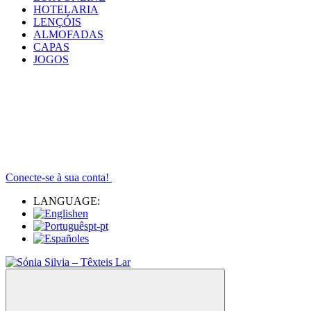
HOTELARIA
LENÇÓIS
ALMOFADAS
CAPAS
JOGOS
Conecte-se à sua conta!
LANGUAGE:
en
pt-pt
es