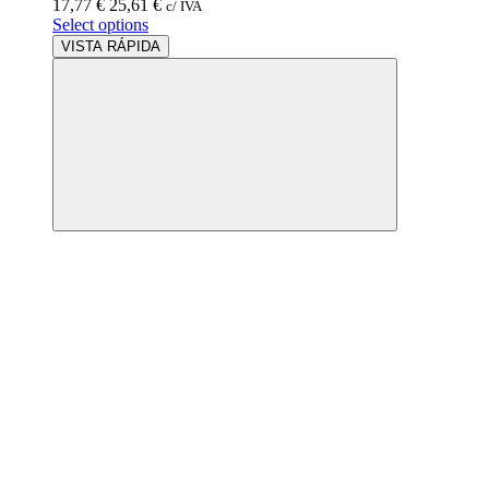
17,77
€
25,61
€
c/ IVA
Select options
VISTA RÁPIDA