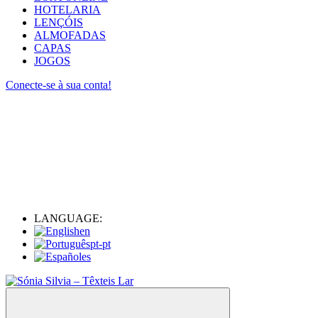
HOTELARIA
LENÇÓIS
ALMOFADAS
CAPAS
JOGOS
Conecte-se à sua conta!
LANGUAGE:
en
pt-pt
es