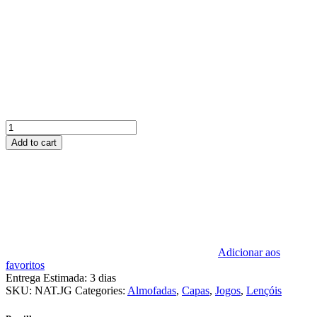
Natureza
quantity
Add to cart
Adicionar aos
favoritos
Entrega Estimada:
3 dias
SKU:
NAT.JG
Categories:
Almofadas
,
Capas
,
Jogos
,
Lençóis