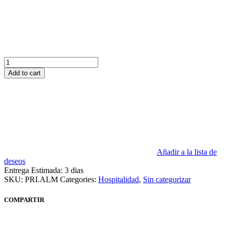
muelle
1
rollo
quantity
Add to cart
Añadir a la lista de
deseos
Entrega Estimada:
3 dias
SKU:
PRI.ALM
Categories:
Hospitalidad
,
Sin categorizar
COMPARTIR