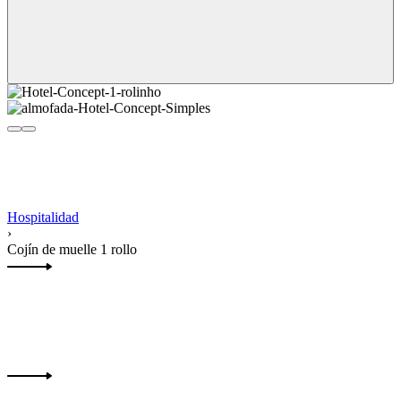
Hospitalidad
›
Cojín de muelle 1 rollo
Navegación
Previous
del
product:
producto
Producto