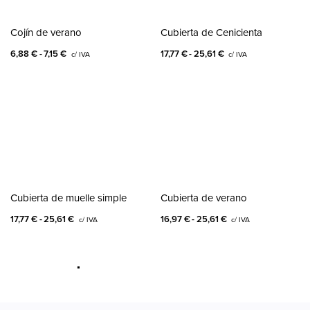
Cojín de verano
Cubierta de Cenicienta
6,88
€
7,15
€
17,77
€
25,61
€
c/ IVA
c/ IVA
Cubierta de muelle simple
Cubierta de verano
17,77
€
25,61
€
16,97
€
25,61
€
c/ IVA
c/ IVA