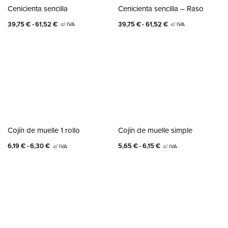
Cenicienta sencilla
Cenicienta sencilla – Raso
39,75
€
61,52
€
39,75
€
61,52
€
c/ IVA
c/ IVA
Cojín de muelle 1 rollo
Cojín de muelle simple
6,19
€
6,30
€
5,65
€
6,15
€
c/ IVA
c/ IVA