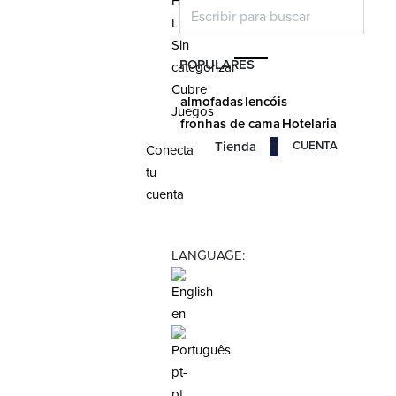
Hospitalidad
Lino
Sin
POPULARES
categorizar
Cubre
almofadas
lencóis
Juegos
fronhas de cama
Hotelaria
CUENTA
Tienda
0
Conecta
tu
cuenta
LANGUAGE:
en
pt-
pt