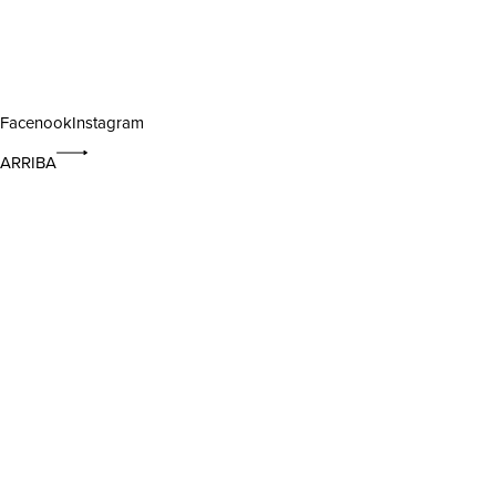
Facenook
Instagram
ARRIBA
CUENTA
Lista de deseos
Lista de deseos
Login
Nombre de usuario o correo electrónico
*
Contraseña
*