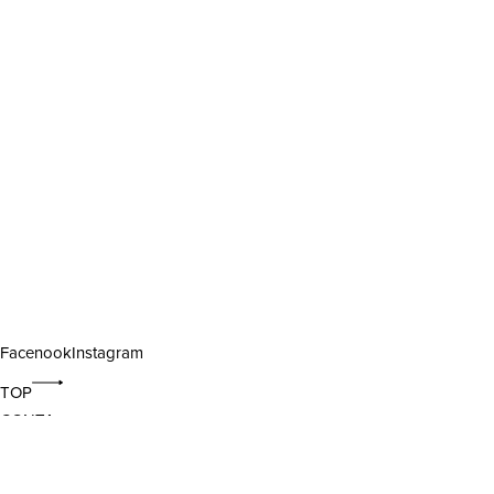
Facenook
Instagram
TOP
CONTA
Lista de Desejos
Lista de Desejos