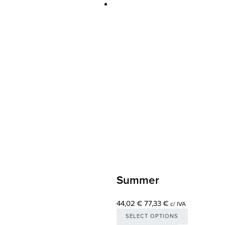
Summer
44,02
€
77,33
€
c/ IVA
SELECT OPTIONS