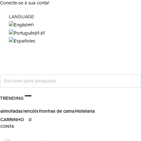
Conecte-se à sua conta!
LANGUAGE:
en
pt-pt
es
TRENDING
almofadas
lencóis
fronhas de cama
Hotelaria
CARRINHO
0
CONTA